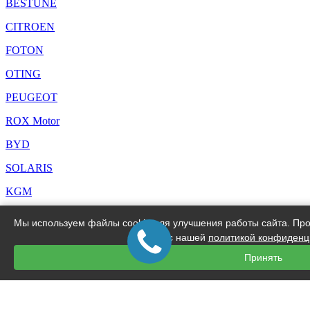
BESTUNE
CITROEN
FOTON
OTING
PEUGEOT
ROX Motor
BYD
SOLARIS
KGM
Как нас найти?
Мы используем файлы cookie для улучшения работы сайта. Про
с нашей
политикой конфиденц
г.Москва, ул.Рябиновая д.14
Принять
+7 (495) 280-77-77
info@aaron-auto.ru