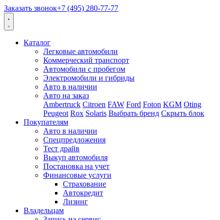
Заказать звонок
+7 (495) 280-77-77
Каталог
Легковые автомобили
Коммерческий транспорт
Автомобили с пробегом
Электромобили и гибриды
Авто в наличии
Авто на заказ
Ambertruck
Citroen
FAW
Ford
Foton
KGM
Oting
Peugeot
Rox
Solaris
Выбрать бренд
Скрыть блок
Покупателям
Авто в наличии
Спецпредложения
Тест драйв
Выкуп автомобиля
Постановка на учет
Финансовые услуги
Страхование
Автокредит
Лизинг
Владельцам
Запись на сервис