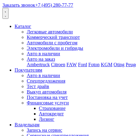
Заказать звонок
+7 (495) 280-77-77
Каталог
Легковые автомобили
Коммерческий транспорт
Автомобили с пробегом
Электромобили и гибриды
Авто в наличии
Авто на заказ
Ambertruck
Citroen
FAW
Ford
Foton
KGM
Oting
Peug
Покупателям
Авто в наличии
Спецпредложения
Тест драйв
Выкуп автомобиля
Постановка на учет
Финансовые услуги
Страхование
Автокредит
Лизинг
Владельцам
Запись на сервис
Сервисные спецпредложения